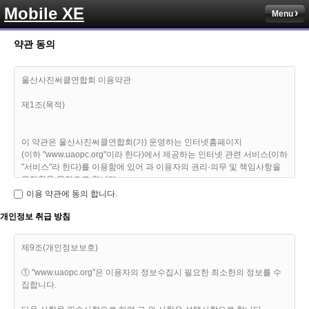
Mobile XE
Menu
약관 동의
울산사진써클연합회 이용약관
제1조(목적)
이 약관은 울산사진써클연합회(가) 운영하는 인터넷홈페이지
(이하 "www.uaopc.org"이라 한다)에서 제공하는 인터넷 관련 서비스(이하
"서비스"라 한다)를 이용함에 있어 과 이용자의 권리·의무 및 책임사항을
규정함을 목적으로 합니다.
이용 약관에 동의 합니다.
※「PC통신등을 이용하는 전자거래에 대해서도 그 성질에 반하지 않는한
개인정보 취급 방침
이 약관을 준용합니다」
제9조(개인정보보호)
제2조(정의)
① "www.uaopc.org"은 이용자의 정보수집시 필요한 최소한의 정보를 수
집합니다.
① "www.uaopc.org" 이란 울산사진써클연합회(가) 정보를 이용자에게 제
공하기 위하여 컴퓨터등 정보통신설비를 이용하여 정보를 공유하고 이용