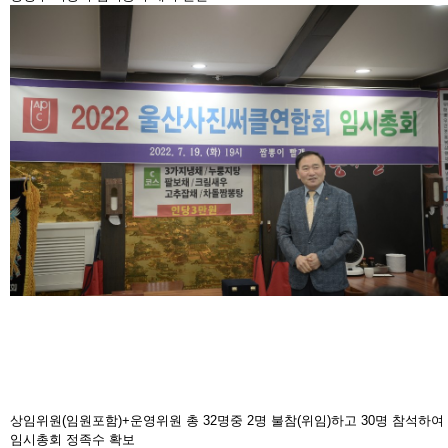
상임위원(임원포함)+운영위원 총 32명중 2명 불참(위임)하고 30명 참석하여
임시총회 정족수 확보