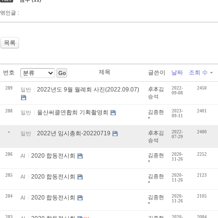
엮인글 :
목록
제목
번호
글쓴이
날짜
조회 수
Go
289
2022-
2450
2022년도 9월 월례회 사진(2022.09.07)
卓本김
일반
09-08
승석
288
2023-
2401
울산써클연홥희 기획촬영회
김종현
일반
09-11
*
»
2022-
2400
2022년 임시총회-20220719
卓本김
일반
07-29
승석
286
2020-
2252
2020 합동전시회
김종현
AI
11-26
*
285
2020-
2123
2020 합동전시회
김종현
AI
11-26
*
284
2020-
2105
2020 합동전시회
김종현
AI
11-26
*
283
2020-
2084
김종현