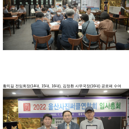
황치길 전임회장(14대, 15대, 16대), 김정환 사무국장(16대) 공로패 수여