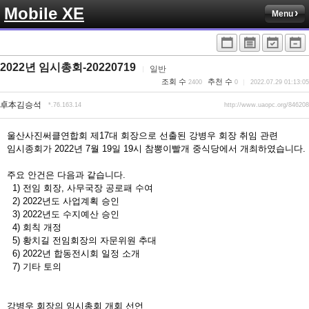
Mobile XE
Menu
2022년 임시총회-20220719
일반
조회 수
추천 수
2400
0
2022.07.29 01:13:05
卓本김승석
*.76.163.14
http://www.uaopc.org/846208
울산사진써클연합회 제17대 회장으로 선출된 강병우 회장 취임 관련
임시종회가 2022년 7월 19일 19시 참뽕이빨개 중식당에서 개최하였습니다.
주요 안건은 다음과 같습니다.
1) 전임 회장, 사무국장 공로패 수여
2) 2022년도 사업계획 승인
3) 2022년도 수지예산 승인
4) 회칙 개정
5) 황치길 전임회장의 자문위원 추대
6) 2022년 합동전시회 일정 소개
7) 기타 토의
강병우 회장의 임시총회 개회 선언