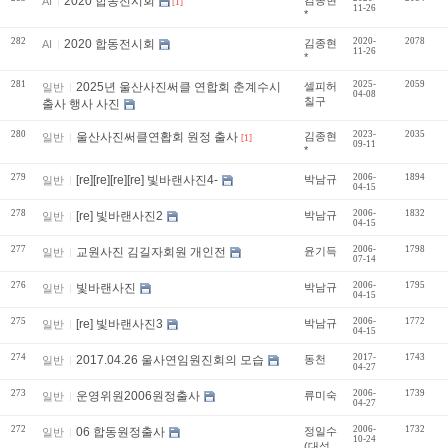
2020 합동전시회
AI
[1]
11-26
*
282
2020-
2078
2020 합동전시회
김종현
AI
11-26
*
281
2025-
2059
2025년 울산사진써클 연합회 춘계수시
셀피허
일반
04-08
칠구
출사 행사 사진
280
2023-
2035
울산사진써클연홥회 원정 출사
김종현
일반
[1]
09-11
*
279
2006-
1894
[re][re][re][re] 빛바랜사진4-
박남규
일반
04-15
278
2006-
1832
[re] 빛바랜사진2
박남규
일반
04-15
277
2006-
1798
교원사진 김길자회원 개인전
윤기득
일반
07-14
276
2006-
1795
빛바랜사진
박남규
일반
04-15
275
2006-
1772
[re] 빛바랜사진3
박남규
일반
04-15
274
2017-
1743
2017.04.26 울사연임원진회의 모습
동천
일반
04-27
273
2006-
1739
운영위원2006원정출사
류미숙
일반
04-27
272
2006-
1732
06 합동원정출사
정일수
일반
10-24
(대성