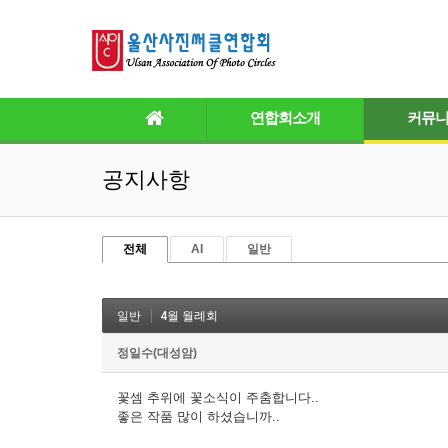
연합회소개
커뮤
공지사항
전체
AI
일반
일반
4월 월례회
정일수(대성암)
꽃셈 추위에 꽃소식이 주춤합니다..
좋은 작품 많이 하셨습니까..