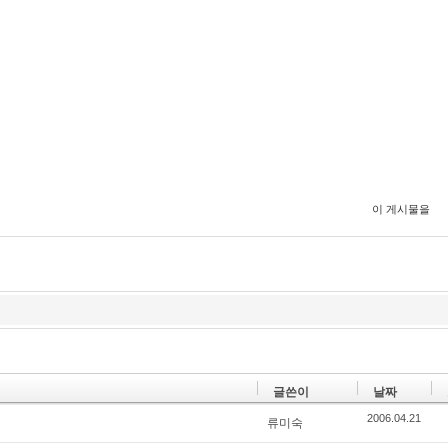
이 게시물을
글쓴이
날짜
2006.04.21
류미숙