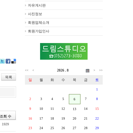
자유게시판
사진정보
회원업체소개
회원가입인사
Tw
Fa
De
2026 . 8
itte
ce
lici
<<
<
>
>>
r
bo
ou
목록
일
월
화
수
목
금
토
ok
s
1
2
3
4
5
7
8
6
9
10
11
12
14
15
13
조회 수
16
17
18
19
20
21
22
1929
23
24
25
26
27
28
29