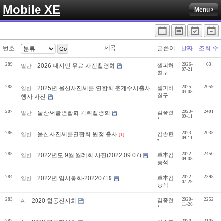
Mobile XE
Menu
제목
번호
글쓴이
날짜
조회 수
Go
289
2026-
63
2026 대시민 무료 사진촬영회
셀피허
일반
07-21
칠구
288
2025-
2059
2025년 울산사진써클 연합회 춘계수시출사
셀피허
일반
04-08
칠구
행사 사진
287
2023-
2401
울산써클연홥희 기획촬영회
김종현
일반
09-11
*
286
2023-
2035
울산사진써클연홥회 원정 출사
김종현
일반
[1]
09-11
*
285
2022-
2450
2022년도 9월 월례회 사진(2022.09.07)
卓本김
일반
09-08
승석
284
2022-
2398
2022년 임시총회-20220719
卓本김
일반
07-29
승석
283
2020-
2252
2020 합동전시회
김종현
AI
11-26
*
282
2020-
2105