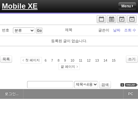
Mobile XE
Menu
제목
번호
글쓴이
날짜
조회 수
Go
등록된 글이 없습니다.
목록
쓰기
첫 페이지
6
7
8
9
10
11
12
13
14
15
끝 페이지
검색
로그인...
PC