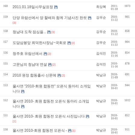
160
2011-
1073
2011.01.18일사무실표정
최상복
01-18
159
2010-
905
단양 유람선에서 양 할배와 함께 기념사진 한컷
강우순
11-22
[3]
158
2010-
858
청남대 도착 점심을...
강우순
[3]
11-22
157
2010-
904
도담삼봉앞 최덕한사장님~국회로
강우순
[1]
11-22
156
2010-
854
청주호 유람선에서
김석진
[2]
11-16
155
2010-
878
고문님의 청남대 연설
김석진
[2]
11-16
154
2010-
691
2010 원정 합동출사 신문에
박남규
[2]
11-09
153
2010-
944
울사연 "2010-회원 합동전" 오픈식 동아리 소개입
박남규
10-01
니다
152
2010-
1012
울사연 2010- 회원 합동전 오픈식 동아리 소개입
박남규
10-01
니다
151
2010-
852
울사연 2010- 회원 합동전 오픈식 사진입니다
박남규
10-01
[1]
150
2010-
911
울사연 2010-회원 합동전 오픈식 -
박남규
[1]
10-01