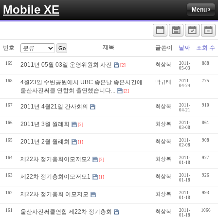
Mobile XE
Menu
제목
번호
글쓴이
날짜
조회 수
Go
169
2011-
888
2011년 05월 03일 운영위원회 사진
최상복
[2]
05-03
168
2011-
775
4월23일 수변공원에서 UBC 좋은날 좋은시간에
박규태
04-24
울산사진써클 연합회 출연했습니다...
[2]
167
2011-
910
2011년 4월21일 간사회의
최상복
04-21
166
2011-
861
2011년 3월 월례회
최상복
[2]
03-08
165
2011-
908
2011년 2월 월례회
최상복
[1]
02-08
164
2011-
927
제22차 정기총회이모저모2
최상복
[2]
01-18
163
2011-
926
제22차 정기총회이모저모1
최상복
[1]
01-18
162
2011-
993
제22차 정기총회 이모저모
최상복
01-18
161
2011-
1066
울산사진써클연합 제22차 정기총회
최상복
01-18