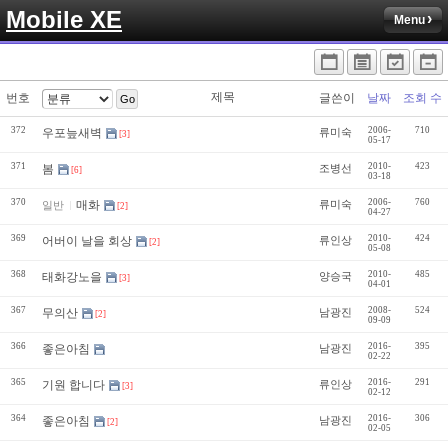
Mobile XE
Menu
제목
번호
글쓴이
날짜
조회 수
Go
372
2006-
710
우포늪새벽
류미숙
[3]
05-17
371
2010-
423
봄
조병선
[6]
03-18
370
2006-
760
매화
류미숙
일반
[2]
04-27
369
2010-
424
어버이 날을 회상
류인상
[2]
05-08
368
2010-
485
태화강노을
양승국
[3]
04-01
367
2008-
524
무의산
남광진
[2]
09-09
366
2016-
395
좋은아침
남광진
02-22
365
2016-
291
기원 합니다
류인상
[3]
02-12
364
2016-
306
좋은아침
남광진
[2]
02-05