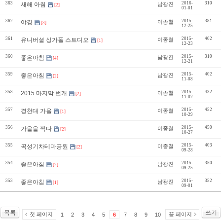
363
2016-
310
새해 아침
남광진
[2]
01-01
362
2015-
381
야경
이종철
[3]
12-25
361
2015-
402
유니버셜 싱가폴 스트디오
이종철
[1]
12-23
360
2015-
310
좋은아침
남광진
[4]
12-21
359
2015-
402
좋은아침
남광진
[2]
11-08
358
2015-
432
2015 마지막 번개
이종철
[2]
11-02
357
2015-
452
경천대 가을
이종철
[1]
10-29
356
2015-
450
가을을 찍다
이종철
[2]
10-27
355
2015-
403
곡성기차테마공원
이종철
[2]
09-28
354
2015-
350
좋은아침
남광진
[2]
09-25
353
2015-
352
좋은아침
남광진
[1]
09-01
목록
쓰기
첫 페이지
끝 페이지
1
2
3
4
5
6
7
8
9
10