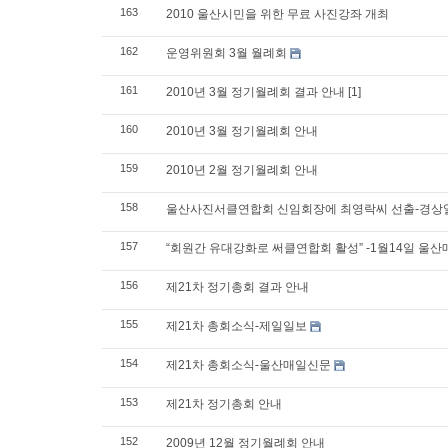
163
2010 울산시민을 위한 무료 사진강좌 개최
162
운영위원회 3월 월례회
161
2010년 3월 정기월례회 결과 안내
[1]
160
2010년 3월 정기월례회 안내
159
2010년 2월 정기월례회 안내
158
울산사진서클연합회 신임회장에 최영락씨 선출-경상일
157
“회원간 유대강화로 써클연합회 활성” -1월14일 울산
156
제21차 정기총회 결과 안내
155
제21차 총회소식-제일일보
154
제21차 총회소식-울산매일신문
153
제21차 정기총회 안내
152
2009년 12월 정기월례회 안내