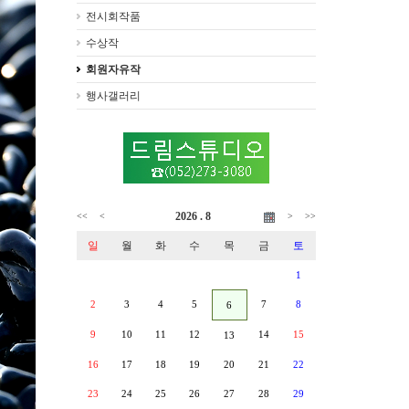
전시회작품
수상작
회원자유작
행사갤러리
2026 . 8
<<
<
>
>>
일
월
화
수
목
금
토
1
2
3
4
5
7
8
6
9
10
11
12
14
15
13
16
17
18
19
20
21
22
23
24
25
26
27
28
29