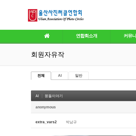
연합회소개
커뮤
회원자유작
전체
AI
일반
AI
몽돌이야기
anonymous
extra_vars2
박남규