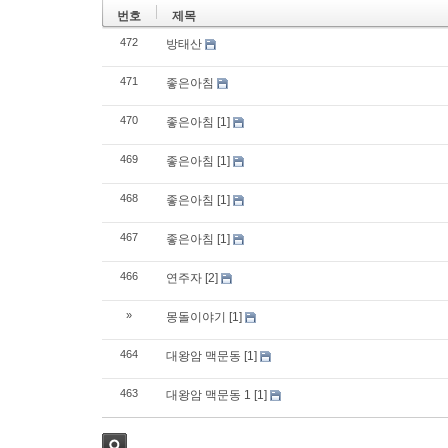
번호
제목
472
방태산
471
좋은아침
470
좋은아침
[1]
469
좋은아침
[1]
468
좋은아침
[1]
467
좋은아침
[1]
466
연주자
[2]
»
몽돌이야기
[1]
464
대왕암 맥문동
[1]
463
대왕암 맥문동 1
[1]