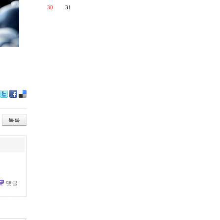
30
31
Tw
Fa
De
itte
ce
lici
r
bo
ou
목록
ok
s
댓글