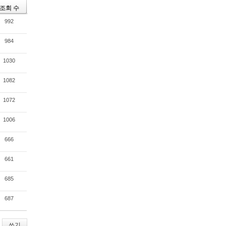
조회 수
992
984
1030
1082
1072
1006
666
661
685
687
쓰기