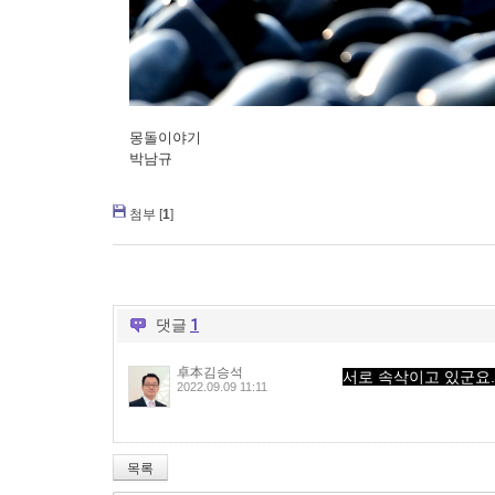
몽돌이야기
박남규
첨부 [
1
]
댓글
1
卓本김승석
서로 속삭이고 있군요. 
2022.09.09 11:11
목록