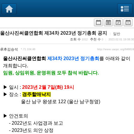
울산사진써클연합회 제34차 2023년 정기총회 공지
일반
조회 수
추천 수
1012
0
2023.02.01 19:08:30
卓本김승석
*.71.104.46
http://www.uaopc.org/846624
울산사진써클연합회
제34차 2023년 정기총회
를 아래와 같이
개최합니다.
임원, 상임위원, 운영위원 모두 참석 바랍니다.
▶ 일시 :
2023년 2월 7일(화) 19시
▶ 장소 :
경주할매낙지
울산 남구 왕생로 122 (울산 남구청옆)
▶ 안건토의
- 2022년도 사업경과 보고
- 2023년도 의안 상정