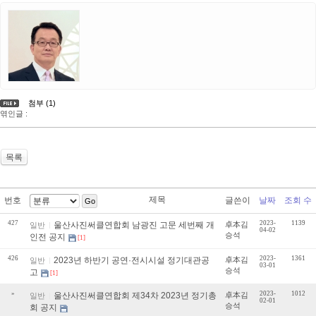
첨부 (1)
엮인글 :
목록
제목
번호
글쓴이
날짜
조회 수
Go
427
2023-
1139
울산사진써클연합회 남광진 고문 세번째 개
卓本김
일반
04-02
승석
인전 공지
[1]
426
2023-
1361
2023년 하반기 공연·전시시설 정기대관공
卓本김
일반
03-01
승석
고
[1]
»
2023-
1012
울산사진써클연합회 제34차 2023년 정기총
卓本김
일반
02-01
승석
회 공지