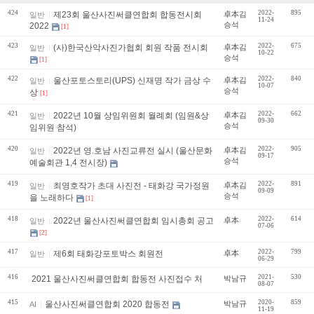
424
2022-
895
제23회 울산사진써클연합회 합동전시회
卓本김
일반
11-24
승석
2022
[1]
423
2022-
675
(사)한국산악사진가협회 회원 작품 전시회
卓本김
일반
10-22
승석
[1]
422
2022-
840
울산포토스토리(UPS) 신재명 작가 금상 수
卓本김
일반
10-07
승석
상
[1]
421
2022-
662
2022년 10월 상임위원회 월례회 (임원&상
卓本김
일반
09-30
승석
임위원 참석)
420
2022-
905
2022년 영.호남 사진교류전 실시 (울산문화
卓本김
일반
09-17
승석
예술회관 1,4 전시장)
419
2022-
891
최영호작가 초대 사진전 - 태화강 국가정원
卓本김
일반
09-09
승석
을 노래하다
[1]
418
2022-
614
2022년 울산사진써클연합회 임시총회 공고
卓本
일반
07-06
[2]
417
2022-
799
제6회 태화강포토박스 회원전
卓本
일반
06-29
416
2021-
530
2021 울산사진써클연합회 합동전 사진접수 처
박남규
08-07
415
2020-
859
울산사진써클연합회 2020 합동전
박남규
AI
11-19